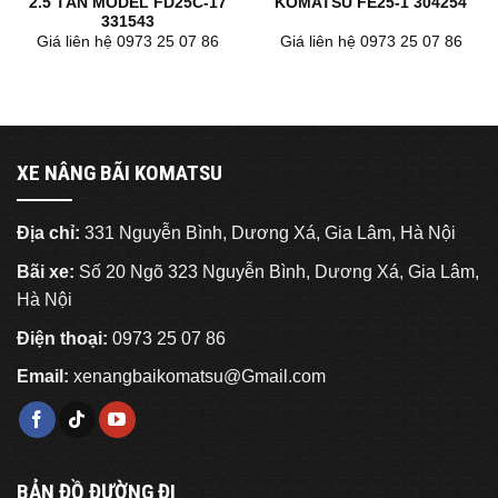
2.5 TẤN MODEL FD25C-17
KOMATSU FE25-1 304254
331543
Giá liên hệ 0973 25 07 86
Giá liên hệ 0973 25 07 86
XE NÂNG BÃI KOMATSU
Địa chỉ:
331 Nguyễn Bình, Dương Xá, Gia Lâm, Hà Nội
Bãi xe:
Số 20 Ngõ 323 Nguyễn Bình, Dương Xá, Gia Lâm,
Hà Nội
Điện thoại:
0973 25 07 86
Email:
xenangbaikomatsu@Gmail.com
BẢN ĐỒ ĐƯỜNG ĐI