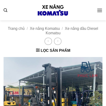
Bỏ
qua
nội
dung
Trang chủ
/
Xe nâng Komatsu
/
Xe nâng dầu Diesel
Komatsu
LỌC SẢN PHẨM