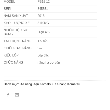
MODEL
FB15-12
SERI
845551
NĂM SẢN XUẤT
2013
KHỐI LƯỢNG XE
3110KG
NHIÊN LIỆU SỬ
Điện 48V
DỤNG
TẢI TRỌNG NÂNG
1.5 tấn
CHIỀU CAO NÂNG
3m
KIỂU LỐP
Lốp đặc
CHỨC NĂNG
nâng hạ cơ bản
Danh mục:
Xe nâng điện Komatsu
,
Xe nâng Komatsu