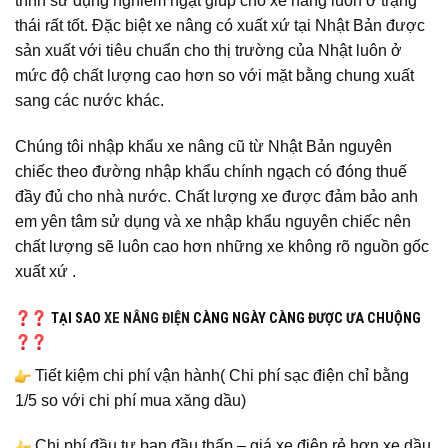
trình sử dụng nghiêm ngặt giúp cho xe nâng luôn ở trạng
thái rất tốt. Đặc biệt xe nâng có xuất xứ tại Nhật Bản được
sản xuất với tiêu chuẩn cho thị trường của Nhật luôn ở
mức độ chất lượng cao hơn so với mặt bằng chung xuất
sang các nước khác.
Chúng tôi nhập khẩu xe nâng cũ từ Nhật Bản nguyên
chiếc theo đường nhập khẩu chính ngạch có đóng thuế
đầy đủ cho nhà nước. Chất lượng xe được đảm bảo anh
em yên tâm sử dụng và xe nhập khẩu nguyên chiếc nên
chất lượng sẽ luôn cao hơn những xe không rõ nguồn gốc
xuất xứ .
TẠI SAO
XE NÂNG ĐIỆN
CÀNG NGÀY CÀNG ĐƯỢC ƯA CHUỘNG
Tiết kiệm chi phí vận hành( Chi phí sạc điện chỉ bằng
1/5 so với chi phí mua xăng dầu)
Chi phí đầu tư ban đầu thấp – giá xe điện rẻ hơn xe dầu