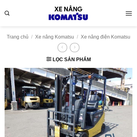
Bỏ
qua
nội
dung
Trang chủ
/
Xe nâng Komatsu
/
Xe nâng điện Komatsu
LỌC SẢN PHẨM