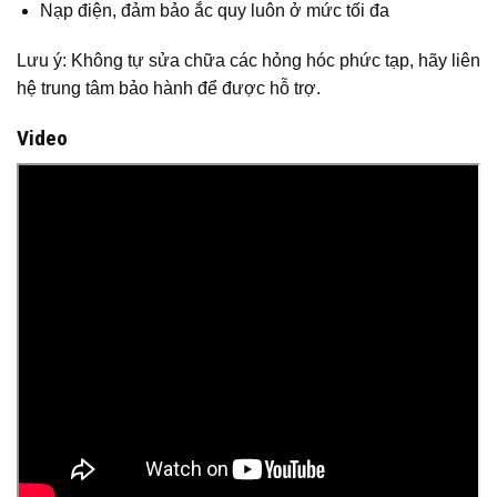
Nạp điện, đảm bảo ắc quy luôn ở mức tối đa
Lưu ý: Không tự sửa chữa các hỏng hóc phức tạp, hãy liên
hệ trung tâm bảo hành để được hỗ trợ.
Video