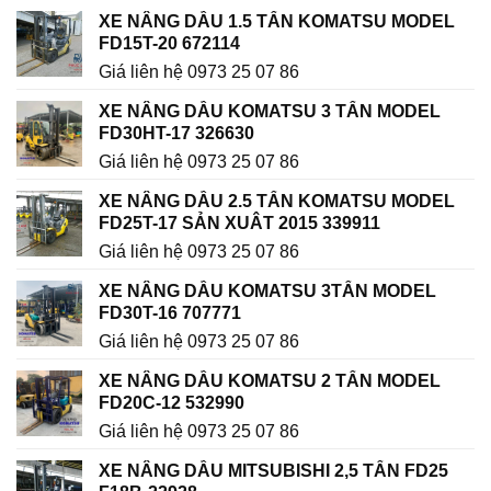
và
dầu
XE NÂNG DẦU 1.5 TẤN KOMATSU MODEL
Xe
chi
FD15T-20 672114
nâng
tiết
điện
Giá liên hệ 0973 25 07 86
ngồi
lái
XE NÂNG DẦU KOMATSU 3 TẤN MODEL
model
FD30HT-17 326630
FE25-
1
Giá liên hệ 0973 25 07 86
XE NÂNG DẦU 2.5 TẤN KOMATSU MODEL
FD25T-17 SẢN XUÂT 2015 339911
Giá liên hệ 0973 25 07 86
XE NÂNG DẦU KOMATSU 3TẤN MODEL
FD30T-16 707771
Giá liên hệ 0973 25 07 86
XE NÂNG DẦU KOMATSU 2 TẤN MODEL
FD20C-12 532990
Giá liên hệ 0973 25 07 86
XE NÂNG DẦU MITSUBISHI 2,5 TẤN FD25