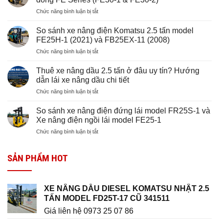
nâng
ở
Chức năng bình luận bị tắt
điện
Đánh
Komatsu
giá
1.5
So sánh xe nâng điện Komatsu 2.5 tấn model
và
tấn
FE25H-1 (2021) và FB25EX-11 (2008)
so
FB15RL-
ở
Chức năng bình luận bị tắt
sánh
15
So
xe
hay
sánh
nâng
Thuê xe nâng dầu 2.5 tấn ở đâu uy tín? Hướng
Komatsu
xe
điện
dẫn lái xe nâng dầu chi tiết
1.5
nâng
Komatsu
tấn
ở
Chức năng bình luận bị tắt
điện
3
FE15-
Thuê
Komatsu
tấn
12
xe
2.5
So sánh xe nâng điện đứng lái model FR25S-1 và
dòng
cho
nâng
tấn
Xe nâng điện ngồi lái model FE25-1
FE
kho
dầu
model
Series
hàng
ở
Chức năng bình luận bị tắt
2.5
FE25H-
(FE30-
So
tấn
1
1
sánh
ở
(2021)
&
SẢN PHẨM HOT
xe
đâu
và
FE30-
nâng
uy
FB25EX-
2)
điện
tín?
11
đứng
Hướng
(2008)
XE NÂNG DẦU DIESEL KOMATSU NHẬT 2.5
lái
dẫn
TẤN MODEL FD25T-17 CŨ 341511
model
lái
FR25S-
xe
Giá liên hệ 0973 25 07 86
1
nâng