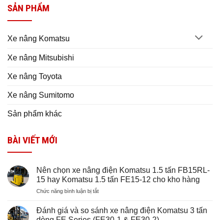
SẢN PHẨM
Xe nâng Komatsu
Xe nâng Mitsubishi
Xe nâng Toyota
Xe nâng Sumitomo
Sản phẩm khác
BÀI VIẾT MỚI
Nên chọn xe nâng điện Komatsu 1.5 tấn FB15RL-
15 hay Komatsu 1.5 tấn FE15-12 cho kho hàng
ở
Chức năng bình luận bị tắt
Nên
chọn
Đánh giá và so sánh xe nâng điện Komatsu 3 tấn
xe
dòng FE Series (FE30-1 & FE30-2)