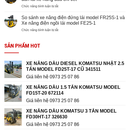
nâng
Komatsu
tấn
ở
Chức năng bình luận bị tắt
điện
3
FE15-
Thuê
Komatsu
tấn
12
xe
2.5
So sánh xe nâng điện đứng lái model FR25S-1 và
dòng
cho
nâng
tấn
Xe nâng điện ngồi lái model FE25-1
FE
kho
dầu
model
Series
hàng
ở
Chức năng bình luận bị tắt
2.5
FE25H-
(FE30-
So
tấn
1
1
sánh
ở
(2021)
&
SẢN PHẨM HOT
xe
đâu
và
FE30-
nâng
uy
FB25EX-
2)
điện
tín?
11
đứng
Hướng
(2008)
XE NÂNG DẦU DIESEL KOMATSU NHẬT 2.5
lái
dẫn
TẤN MODEL FD25T-17 CŨ 341511
model
lái
FR25S-
xe
Giá liên hệ 0973 25 07 86
1
nâng
và
dầu
XE NÂNG DẦU 1.5 TẤN KOMATSU MODEL
Xe
chi
FD15T-20 672114
nâng
tiết
điện
Giá liên hệ 0973 25 07 86
ngồi
lái
XE NÂNG DẦU KOMATSU 3 TẤN MODEL
model
FD30HT-17 326630
FE25-
1
Giá liên hệ 0973 25 07 86