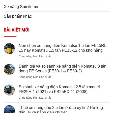
Xe nâng Sumitomo
Sản phẩm khác
BÀI VIẾT MỚI
Nên chọn xe nâng điện Komatsu 1.5 tấn FB15RL-
15 hay Komatsu 1.5 tấn FE15-12 cho kho hàng
ở
Chức năng bình luận bị tắt
Nên
chọn
Đánh giá và so sánh xe nâng điện Komatsu 3 tấn
xe
dòng FE Series (FE30-1 & FE30-2)
nâng
ở
Chức năng bình luận bị tắt
điện
Đánh
Komatsu
giá
1.5
So sánh xe nâng điện Komatsu 2.5 tấn model
và
tấn
FE25H-1 (2021) và FB25EX-11 (2008)
so
FB15RL-
ở
Chức năng bình luận bị tắt
sánh
15
So
xe
hay
sánh
nâng
Thuê xe nâng dầu 2.5 tấn ở đâu uy tín? Hướng
Komatsu
xe
điện
dẫn lái xe nâng dầu chi tiết
1.5