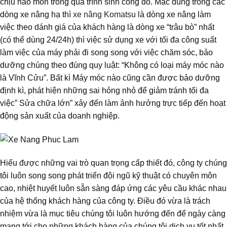
chịu hao mòn trong quá trình sinh công đó. Mặc dùng trong các
dòng xe nâng hạ thì
xe nâng Komatsu
là dòng xe nâng làm
việc theo dánh giá của khách hàng là dòng xe “trâu bò” nhất
(có thể dùng 24/24h) thì việc sử dụng xe với tối đa công suất
làm việc của máy phải đi song song với việc chăm sóc, bảo
dưỡng chúng theo đúng quy luật: “Không có loại máy móc nào
là Vĩnh Cửu”. Bất kì Máy móc nào cũng cần được bảo dưỡng
định kì, phát hiện những sai hỏng nhỏ để giảm tránh tối đa
việc” Sửa chữa lớn” xảy đến làm ảnh hưởng trực tiếp đến hoạt
động sản xuất của doanh nghiệp.
Hiểu được những vai trò quan trọng cấp thiết đó, công ty chúng
tôi luôn song song phát triển đội ngũ kỹ thuật có chuyên môn
cao, nhiệt huyết luôn sẵn sàng đáp ứng các yêu cầu khác nhau
của hệ thống khách hàng của công ty. Điều đó vừa là trách
nhiệm vừa là mục tiêu chúng tôi luôn hướng đến để ngày càng
mang tới cho những khách hàng của chúng tôi dịch vụ tốt nhất,