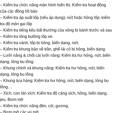
– Kiểm tra chức năng màn hình hiển thị. Kiểm tra hoạt động
của các đồng hồ báo
– Kiểm tra áp suất lốp (nếu áp dụng); nứt hoặc hỏng lốp; kiểm
tra độ mòn gai lốp
– Kiểm tra tiếng kêu bất thường của vòng bi bánh trước và sau
– Kiểm tra lỏng bulông lốp xe.
– Kiểm tra vành, lốp bị hỏng, biến dạng, nứt.
– Kiểm tra khung bảo vệ trần, ghế lái có bị hỏng, biến dạng.
– Lưỡi nâng & chốt cài lưỡi nâng: Kiểm tra hư hỏng, nứt, biến
dạng, lỏng bu lông.
– Khung chính và khung nâng: Kiểm tra hư hỏng, nứt, biến
dạng, lỏng bu lông
– Khung tựa hàng: Kiểm tra hư hỏng, nứt, biến dạng, lỏng bu
lông…
– Xích, con lăn xích: Kiểm tra độ căng xích, hỏng, biến dạng,
jeu. Bơm mỡ
– Kiểm tra chức năng đèn, còi, gương.
– Bơm mỡ các vú mỡ.